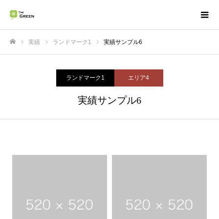
実績
ランドマーク1
実績サンプル6
ホーム
ランドマーク1
エリア4
実績サンプル6