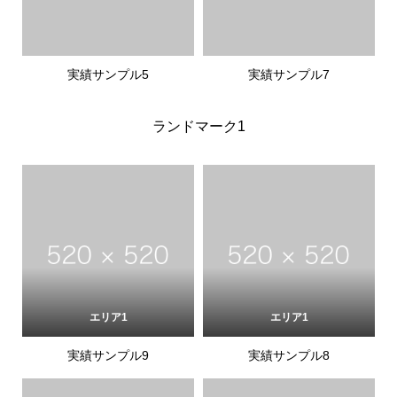
実績サンプル5
実績サンプル7
ランドマーク1
エリア1
エリア1
実績サンプル9
実績サンプル8