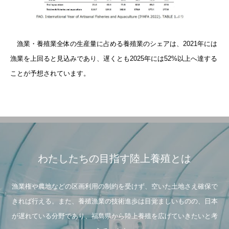
漁業・養殖業全体の生産量に占める養殖業のシェアは、2021年には
漁業を上回ると見込みであり、遅くとも2025年には52%以上へ達する
ことが予想されています。
わたしたちの目指す陸上養殖とは
漁業権や農地などの区画利用の制約を受けず、空いた土地さえ確保で
きれば行える。また、養殖漁業の技術進歩は目覚ましいものの、日本
が遅れている分野であり、福島県から陸上養殖を広げていきたいと考