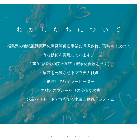
わ た し た ち に つ い て
福島県の地域復興実用化開発等促進事業に採択され、現時点で次のよ
うな技術を実現しています。
・100％循環式の陸上養殖（窒素化合物を除去）
・殺菌を死滅させるプラチナ触媒
・低電圧のワイヤーヒーター
・木材とスプレーだけの安価な水槽
・水質をリモートで管理する水質自動管理システム